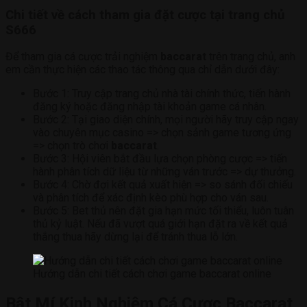
Chi tiết về cách tham gia đặt cược tại trang chủ
S666
Để tham gia cá cược trải nghiệm
baccarat
trên trang chủ, anh
em cần thực hiện các thao tác thông qua chỉ dẫn dưới đây:
Bước 1: Truy cập trang chủ nhà tài chính thức, tiến hành
đăng ký hoặc đăng nhập tài khoản game cá nhân.
Bước 2: Tại giao diện chính, mọi người hãy truy cập ngay
vào chuyên mục casino => chọn sảnh game tương ứng
=> chọn trò chơi
baccarat
.
Bước 3: Hội viên bắt đầu lựa chọn phòng cược => tiến
hành phân tích dữ liệu từ những ván trước => dự thưởng.
Bước 4: Chờ đợi kết quả xuất hiện => so sánh đối chiếu
và phân tích để xác định kèo phù hợp cho ván sau.
Bước 5: Bet thủ nên đặt gia hạn mức tối thiểu, luôn tuân
thủ kỷ luật. Nếu đã vượt quá giới hạn đặt ra về kết quả
thắng thua hãy dừng lại để tránh thua lỗ lớn.
Hướng dẫn chi tiết cách chơi game baccarat online
Bật Mí Kinh Nghiệm Cá Cược Baccarat