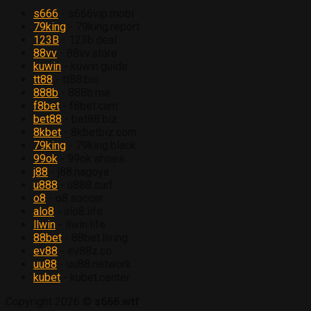
s666
- s666vip.mobi
79king
- 79king.report
123B
- 123b.deal
88vv
- 88vv.store
kuwin
- kuwin.guide
tt88
- tt88.bio
888b
- 888b.me
f8bet
- f8bet.cam
bet88
- bet88.biz
8kbet
- 8kbetbiz.com
79king
- 79king.black
99ok
- 99ok.shoes
j88
- j88.nagoya
u888
- u888.surf
o8
- o8.soccer
alo8
- alo8.life
llwin
- llwin.life
88bet
- 88bet.living
ev88
- ev88z.co
uu88
- uu88.network
kubet
- kubet.center
Copyright 2026 ©
s666.wtf