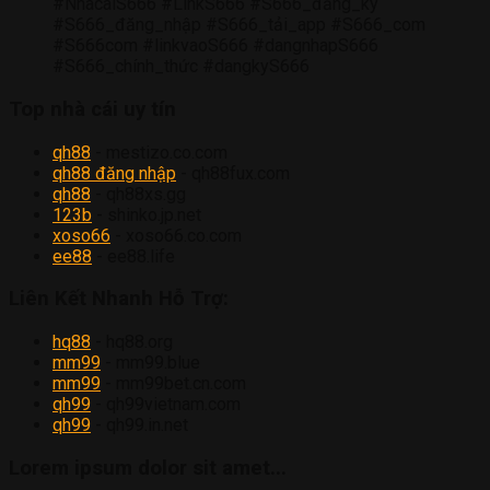
#NhacaiS666 #LinkS666 #S666_đăng_ký
#S666_đăng_nhập #S666_tải_app #S666_com
#S666com #linkvaoS666 #dangnhapS666
#S666_chính_thức #dangkyS666
Top nhà cái uy tín
qh88
- mestizo.co.com
qh88 đăng nhập
- qh88fux.com
qh88
- qh88xs.gg
123b
- shinko.jp.net
xoso66
- xoso66.co.com
ee88
- ee88.life
Liên Kết Nhanh Hỗ Trợ:
hq88
- hq88.org
mm99
- mm99.blue
mm99
- mm99bet.cn.com
qh99
- qh99vietnam.com
qh99
- qh99.in.net
Lorem ipsum dolor sit amet...