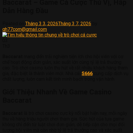
Baccarat – Game Cá Cược Thú Vị, Hấp
Dẫn Hàng Đầu
Posted on
Tháng 3 3, 2026
Tháng 3 7, 2026
by
qh77com@gmail.com
03
Th3
Baccarat
mang đến trải nghiệm tiện ích cho hội viên với cơ
chế hoạt động đơn giản, xác suất lớn cùng tỷ lệ trả thưởng
cao. Trò chơi casino luôn thu hút về rất nhiều khách hàng tham
gia, đặc biệt là thành viên mới. Nhà cái
S666
cung cấp dịch vụ
chất lượng, luôn cam kết tính minh bạch trong vận hành.
Giới Thiệu Nhanh Về Game Casino
Baccarat
Baccarat
là trò chơi casino cực kỳ nổi bật hiện nay, mỗi ngày
thu về hàng triệu người chơi tham gia. Sức hút của tựa game
không chỉ đến từ luật chơi đơn giản, dễ tiếp cận cho mọi đối
tượng hội viên mà còn nhờ tỷ lệ trả thưởng cao và xác suất