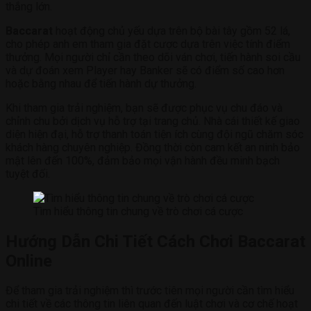
thắng lớn.
Baccarat
hoạt động chủ yếu dựa trên bộ bài tây gồm 52 lá,
cho phép anh em tham gia đặt cược dựa trên việc tính điểm
thưởng. Mọi người chỉ cần theo dõi ván chơi, tiến hành soi cầu
và dự đoán xem Player hay Banker sẽ có điểm số cao hơn
hoặc bằng nhau để tiến hành dự thưởng.
Khi tham gia trải nghiệm, bạn sẽ được phục vụ chu đáo và
chỉnh chu bởi dịch vụ hỗ trợ tại trang chủ. Nhà cái thiết kế giao
diện hiện đại, hỗ trợ thanh toán tiện ích cùng đội ngũ chăm sóc
khách hàng chuyên nghiệp. Đồng thời còn cam kết an ninh bảo
mật lên đến 100%, đảm bảo mọi vận hành đều minh bạch
tuyệt đối.
Tìm hiểu thông tin chung về trò chơi cá cược
Hướng Dẫn Chi Tiết Cách Chơi Baccarat
Online
Để tham gia trải nghiệm thì trước tiên mọi người cần tìm hiểu
chi tiết về các thông tin liên quan đến luật chơi và cơ chế hoạt