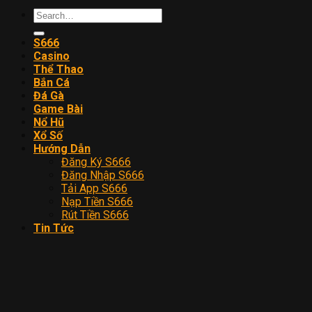
S666
Casino
Thể Thao
Bắn Cá
Đá Gà
Game Bài
Nổ Hũ
Xổ Số
Hướng Dẫn
Đăng Ký S666
Đăng Nhập S666
Tải App S666
Nạp Tiền S666
Rút Tiền S666
Tin Tức