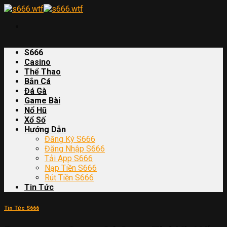
Skip
to
content
S666
Casino
Thể Thao
Bắn Cá
Đá Gà
Game Bài
Nổ Hũ
Xổ Số
Hướng Dẫn
Đăng Ký S666
Đăng Nhập S666
Tải App S666
Nạp Tiền S666
Rút Tiền S666
Tin Tức
Tin Tức S666