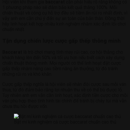
Hội viên khi tham gia
baccarat
cần phải hiểu rõ rằng không có
1 phương pháp nào sẽ đảm bảo kết quả thắng 100%. Mỗi
chiến thuật và công cụ hỗ trợ đều sẽ tiềm ẩn rủi ro nhất định, vì
vậy anh em cần chú ý đến sự an toàn của bản thân. Đồng thời
hãy linh hoạt kết hợp nhiều kinh nghiệm nhằm xác định lối chơi
chuẩn nhất.
Tận dụng chiến lược cược gấp thếp thông minh
Baccarat
là trò chơi mang tính may rủi cao, cơ hội thắng cho
khách hàng lên đến 50% và tối ưu hơn nếu biết cách xây dựng
chiến thuật thông minh. Mọi người có thể linh hoạt đặt cược
gấp thếp nhằm nâng cao tiềm năng ăn thưởng, từ đó tránh
những rủi ro và khó khăn.
Cược gấp thếp nghĩa là hội viên sẽ nhân đôi cược sau mỗi ván
thua, từ đó đảm bảo rằng lợi nhuận thu về có thể bù được lỗ.
Tuy nhiên anh em vẫn cần linh hoạt, xác định tiền cược cho mỗi
ván phù hợp theo tình hình tài chính để tránh bị cháy túi mà vẫn
chưa thu hồi được vốn.
Bật mí kinh nghiệm cá cược baccarat chuẩn cao thủ