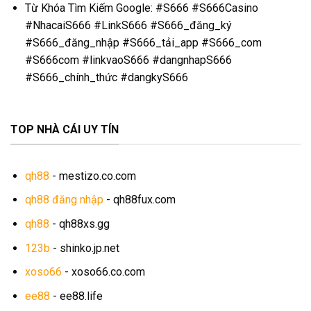
Từ Khóa Tìm Kiếm Google: #S666 #S666Casino
#NhacaiS666 #LinkS666 #S666_đăng_ký
#S666_đăng_nhập #S666_tải_app #S666_com
#S666com #linkvaoS666 #dangnhapS666
#S666_chính_thức #dangkyS666
TOP NHÀ CÁI UY TÍN
qh88
- mestizo.co.com
qh88 đăng nhập
- qh88fux.com
qh88
- qh88xs.gg
123b
- shinko.jp.net
xoso66
- xoso66.co.com
ee88
- ee88.life