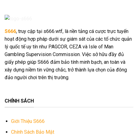
S666
, truy cập tại s666.wtf, là nền tảng cá cược trực tuyến
hoạt động hợp pháp dưới sự giám sát của các tổ chức quản
lý quốc tế uy tín như PAGCOR, CEZA và Isle of Man
Gambling Supervision Commission. Việc sở hữu đầy đủ
giấy phép giúp S666 đảm bảo tính minh bạch, an toàn và
xây dựng niềm tin vững chắc, trở thành lựa chọn của đông
đảo người chơi trên thị trường.
CHÍNH SÁCH
Giới Thiệu S666
Chính Sách Bảo Mật