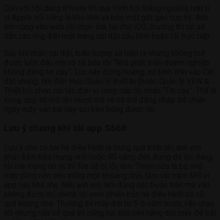
Còn với hội dùng iPhone thì quy trình hơi loằng ngoằng hơn tí
vì Apple nổi tiếng là khó tính và bảo mật gắt gao cực kỳ. Anh
em cũng vào web rồi chọn link tải cho iOS, thường thì nó sẽ
dẫn các ông đến một trang cài đặt cấu hình hoặc tải trực tiếp.
Sau khi nhấn cài đặt, biểu tượng sẽ hiện ra nhưng không mở
được luôn đâu mà nó sẽ báo lỗi “Nhà phát triển doanh nghiệp
không đáng tin cậy”. Lúc này đừng hoảng, cứ bình tĩnh vào Cài
đặt chung, tìm đến mục Quản lý thiết bị (hoặc Quản lý VPN &
Thiết bị), chọn cái tên đơn vị cung cấp rồi nhấn “Tin cậy”. Thế là
xong, app sẽ mở lên mượt mà và có thể đăng nhập để chiến
ngay mấy ván bài hay soi kèo bóng được rồi.
Lưu ý chung khi tải app S666
Lưu ý cho cả hai hệ điều hành là trong quá trình tải, anh em
phải đảm bảo mạng wifi hoặc 4G căng đét, đừng để lúc đang
tải mà mạng nó tịt thì file dễ bị lỗi lắm. Thêm nữa là bộ nhớ
máy cũng nên còn trống một khoảng nhỏ, tầm vài trăm MB vì
app này khá nhẹ. Nếu anh em làm đúng các bước trên mà vẫn
không được thì check lại xem phiên bản hệ điều hành có cũ
quá không nhé. Thường thì máy đời từ 5-6 năm trước vẫn chạy
tốt nhưng nếu cổ quá thì cũng hơi khó nên nâng đời máy để trải