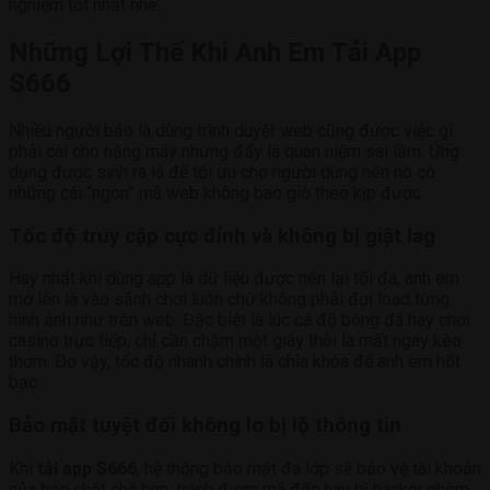
nghiệm tốt nhất nhé.
Những Lợi Thế Khi Anh Em Tải App
S666
Nhiều người bảo là dùng trình duyệt web cũng được việc gì
phải cài cho nặng máy nhưng đấy là quan niệm sai lầm. Ứng
dụng được sinh ra là để tối ưu cho người dùng nên nó có
những cái “ngon” mà web không bao giờ theo kịp được.
Tốc độ truy cập cực đỉnh và không bị giật lag
Hay nhất khi dùng app là dữ liệu được nén lại tối đa, anh em
mở lên là vào sảnh chơi luôn chứ không phải đợi load từng
hình ảnh như trên web. Đặc biệt là lúc cá độ bóng đá hay chơi
casino trực tiếp, chỉ cần chậm một giây thôi là mất ngay kèo
thơm. Do vậy, tốc độ nhanh chính là chìa khóa để anh em hốt
bạc.
Bảo mật tuyệt đối không lo bị lộ thông tin
Khi
tải app S666
, hệ thống bảo mật đa lớp sẽ bảo vệ tài khoản
của bạn chặt chẽ hơn, tránh được mã độc hay bị hacker nhòm