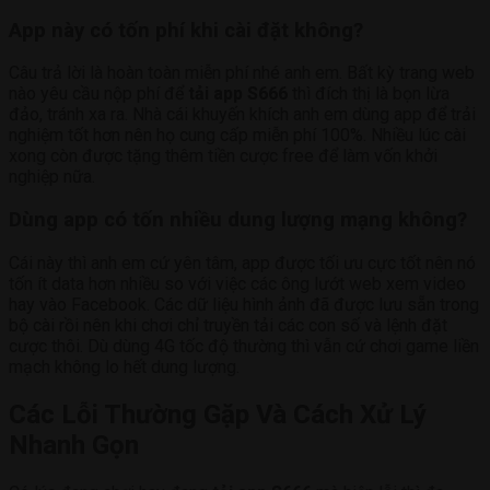
App này có tốn phí khi cài đặt không?
Câu trả lời là hoàn toàn miễn phí nhé anh em. Bất kỳ trang web
nào yêu cầu nộp phí để
tải app S666
thì đích thị là bọn lừa
đảo, tránh xa ra. Nhà cái khuyến khích anh em dùng app để trải
nghiệm tốt hơn nên họ cung cấp miễn phí 100%. Nhiều lúc cài
xong còn được tặng thêm tiền cược free để làm vốn khởi
nghiệp nữa.
Dùng app có tốn nhiều dung lượng mạng không?
Cái này thì anh em cứ yên tâm, app được tối ưu cực tốt nên nó
tốn ít data hơn nhiều so với việc các ông lướt web xem video
hay vào Facebook. Các dữ liệu hình ảnh đã được lưu sẵn trong
bộ cài rồi nên khi chơi chỉ truyền tải các con số và lệnh đặt
cược thôi. Dù dùng 4G tốc độ thường thì vẫn cứ chơi game liền
mạch không lo hết dung lượng.
Các Lỗi Thường Gặp Và Cách Xử Lý
Nhanh Gọn