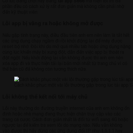
Có lúc đang chơi hay đang
tải app S666
mà hiện lỗi thì đa
phần đều có cách xử lý rất đơn giản mà không cần phải nhờ
đến kỹ thuật viên.
Lỗi app bị văng ra hoặc không mở được
Nếu gặp tình trạng này, điều đầu tiên anh em nên làm là tắt hết
các ứng dụng chạy ngầm đi rồi khởi động lại để máy được
reset bộ nhớ. Đôi khi do mở quá nhiều tab hoặc ứng dụng nặng
cùng lúc khiến máy bị xung đột, dẫn đến việc app bị thoát ra
đột ngột. Nếu khởi động lại vẫn không được thì anh em nên
xóa app đi và thực hiện tải lại bản mới nhất từ trang chủ vì có
thể bản cũ đã không còn tương thích nữa.
Cách khắc phục một vài lỗi thường gặp trong lúc tải app 
Lỗi không thể kết nối tới máy chủ
Lỗi này thường do đường truyền internet của anh em không ổn
định hoặc nhà mạng đang thực hiện chặn truy cập vào các
trang cá cược. Cách đơn giản nhất là đổi từ wifi sang 4G hoặc
ngược lại để kiểm tra xem lỗi do mạng nào. Nếu vẫn không
vào được thì hãy dùng các ứng dụng đổi IP như 1.1.1.1 hay