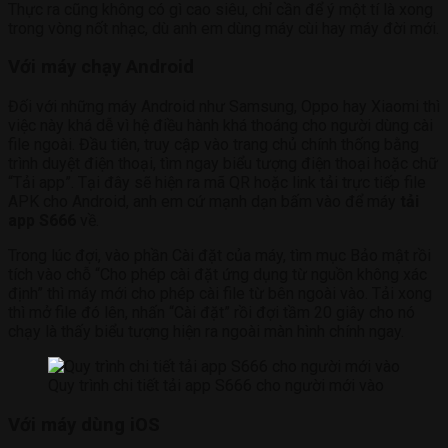
Thực ra cũng không có gì cao siêu, chỉ cần để ý một tí là xong
trong vòng nốt nhạc, dù anh em dùng máy cùi hay máy đời mới.
Với máy chạy Android
Đối với những máy Android như Samsung, Oppo hay Xiaomi thì
việc này khá dễ vì hệ điều hành khá thoáng cho người dùng cài
file ngoài. Đầu tiên, truy cập vào trang chủ chính thống bằng
trình duyệt điện thoại, tìm ngay biểu tượng điện thoại hoặc chữ
“Tải app”. Tại đây sẽ hiện ra mã QR hoặc link tải trực tiếp file
APK cho Android, anh em cứ mạnh dạn bấm vào để máy
tải
app S666
về.
Trong lúc đợi, vào phần Cài đặt của máy, tìm mục Bảo mật rồi
tích vào chỗ “Cho phép cài đặt ứng dụng từ nguồn không xác
định” thì máy mới cho phép cài file từ bên ngoài vào. Tải xong
thì mở file đó lên, nhấn “Cài đặt” rồi đợi tầm 20 giây cho nó
chạy là thấy biểu tượng hiện ra ngoài màn hình chính ngay.
Quy trình chi tiết tải app S666 cho người mới vào
Với máy dùng iOS