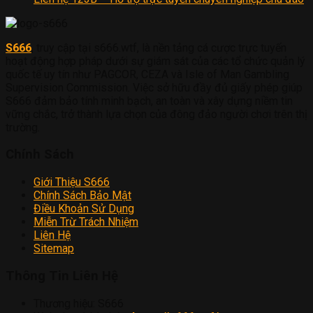
S666
, truy cập tại s666.wtf, là nền tảng cá cược trực tuyến
hoạt động hợp pháp dưới sự giám sát của các tổ chức quản lý
quốc tế uy tín như PAGCOR, CEZA và Isle of Man Gambling
Supervision Commission. Việc sở hữu đầy đủ giấy phép giúp
S666 đảm bảo tính minh bạch, an toàn và xây dựng niềm tin
vững chắc, trở thành lựa chọn của đông đảo người chơi trên thị
trường.
Chính Sách
Giới Thiệu S666
Chính Sách Bảo Mật
Điều Khoản Sử Dụng
Miễn Trừ Trách Nhiệm
Liên Hệ
Sitemap
Thông Tin Liên Hệ
Thương hiệu: S666