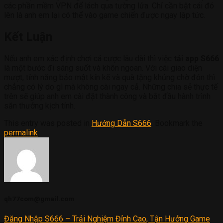
các phần mềm VPN để lách qua tường lửa. Chỉ cần bật cái đó
lên là anh em lại có thể vào game chiến được ngay lập tức.
Kết Luận
Nếu anh em xác định chơi cá cược lâu dài thì việc
tải app S666
là một bước đi sáng suốt và khôn ngoan. Với cái giao diện
mượt, tính năng bảo mật kín kẽ và quà tặng khủng chờ đón thì
chẳng có lý do gì mà không cài ngay cả. Những chia sẻ thực tế
trên sẽ giúp anh em cài đặt thành công và bắt đầu hành trình
săn thưởng kịch tính.
This entry was posted in
Hướng Dẫn S666
. Bookmark the
permalink
.
qh77com@gmail.com
Đăng Nhập S666 – Trải Nghiệm Đỉnh Cao, Tận Hưởng Game